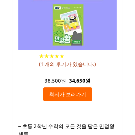
★
★
★
★
★
★
★
★
★
★
(
1
개의 후기가 있습니다.)
38,500원
34,650원
최저가 보러가기
– 초등 2학년 수학의 모든 것을 담은 만점왕
세트