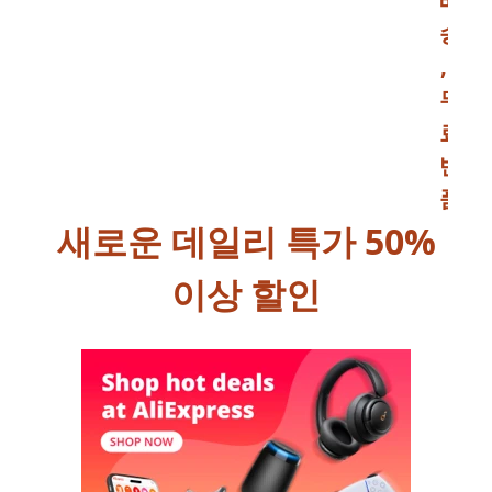
배
송
,
무
료
반
품
새로운 데일리 특가 50%
이상 할인