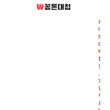
최
대
5
0
%
할
인
,
7
일
무
료