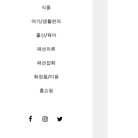
식품
여가/생활편의
출산/육아
패션의류
패션잡화
화장품/미용
홈쇼핑