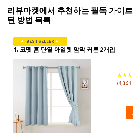
리뷰마켓에서 추천하는 필독 가이트
된 방법 목록
★
BEST SELLER
★
1. 코멧 홈 단열 아일렛 암막 커튼 2개입
★
★
★
★
★
★
(
4,361