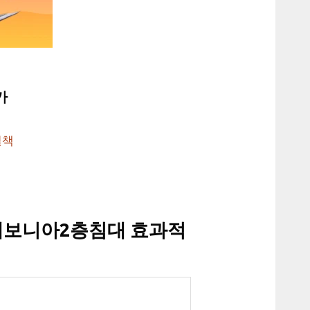
가
결책
에보니아2층침대 효과적