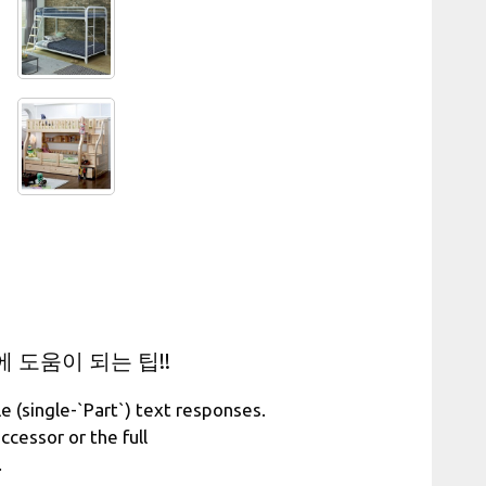
도움이 되는 팁!!
e (single-`Part`) text responses.
ccessor or the full
.