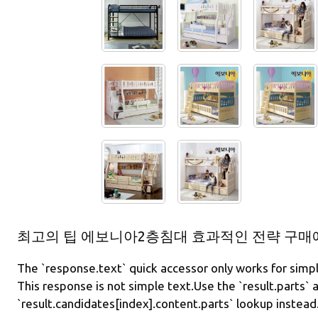
최고의 팁 에보니아2층침대 효과적인 전략 구매에 
The `response.text` quick accessor only works for simpl
This response is not simple text.Use the `result.parts` a
`result.candidates[index].content.parts` lookup instead