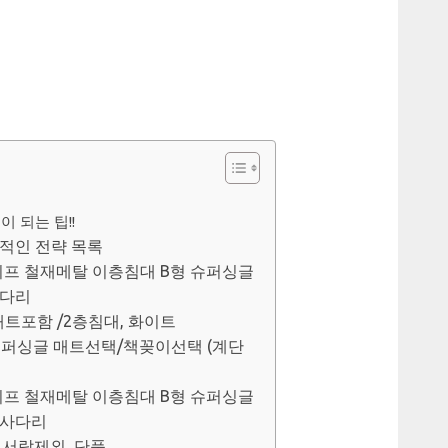
 되는 팁!!
적인 전략 목록
이프 철재메탈 이층침대 B형 슈퍼싱글
사다리
매트포함 /2층침대, 화이트
 슈퍼싱글 매트선택/책꽂이선택 (계단
이프 철재메탈 이층침대 B형 슈퍼싱글
형사다리
 서랍제외, 단품