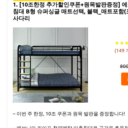
1. [10조한정 추가할인쿠폰+원목발판증정] 
침대 B형 슈퍼싱글 매트선택, 블랙_매트포
사다리
★
★
★
★
(
149
80
– 이번 주 한정, 10조 쿠폰과 원목 발판을 증정합니다!
– 에보니아 라이프 철재메탈 이층침대로 공간을 효율