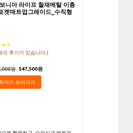
에보니아 라이프 철재메탈 이층
함(포켓매트업그레이드_수직형
★
★
★
★
★
★
개의 후기가 있습니다.)
0,000원
547,500원
최저가 보러가기
적으로 활용하고, 슈퍼싱글 매트까