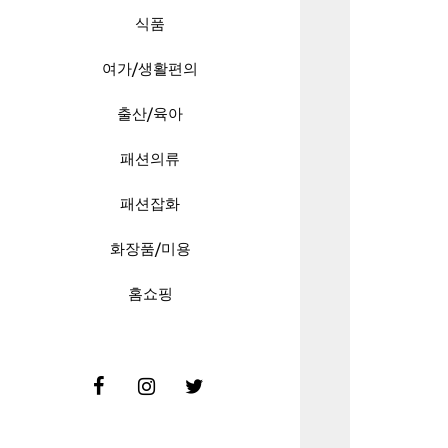
식품
여가/생활편의
출산/육아
패션의류
패션잡화
화장품/미용
홈쇼핑