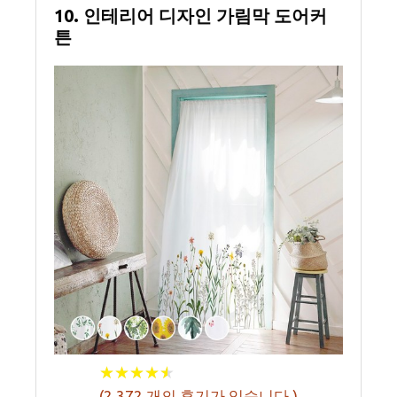
10. 인테리어 디자인 가림막 도어커
튼
★
★
★
★
★
★
★
★
★
★
(
2,372
개의 후기가 있습니다.)