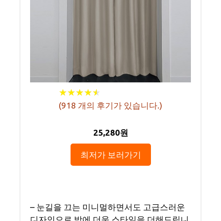
★
★
★
★
★
★
★
★
★
★
(
918
개의 후기가 있습니다.)
25,280원
최저가 보러가기
– 눈길을 끄는 미니멀하면서도 고급스러운
디자인으로 방에 더욱 스타일을 더해드립니