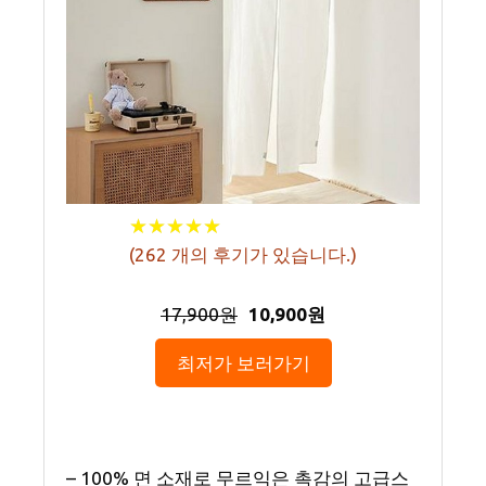
★
★
★
★
★
★
★
★
★
★
(
262
개의 후기가 있습니다.)
17,900원
10,900원
최저가 보러가기
– 100% 면 소재로 무르익은 촉감의 고급스