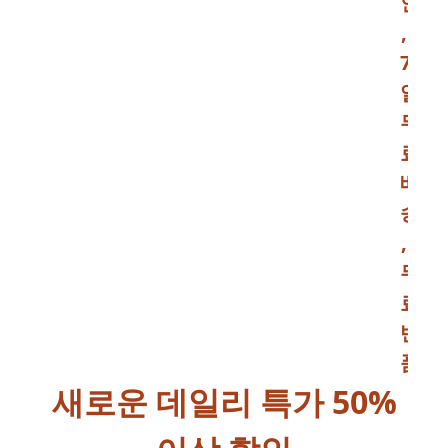
인
,
7
일
무
료
배
송
,
무
료
반
품
새로운 데일리 특가 50%