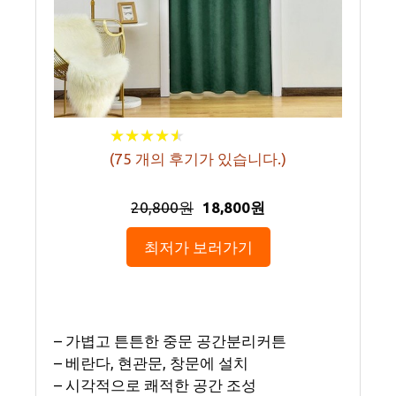
★
★
★
★
★
★
★
★
★
★
(
75
개의 후기가 있습니다.)
20,800원
18,800원
최저가 보러가기
– 가볍고 튼튼한 중문 공간분리커튼
– 베란다, 현관문, 창문에 설치
– 시각적으로 쾌적한 공간 조성