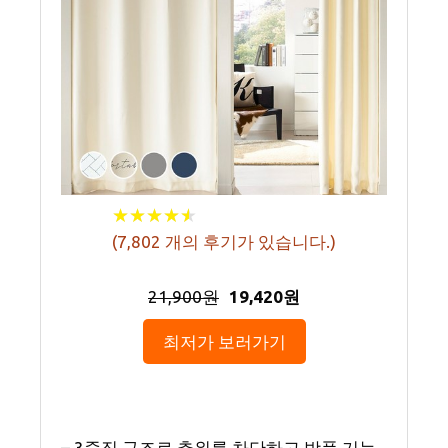
★
★
★
★
★
★
★
★
★
★
(
7,802
개의 후기가 있습니다.)
21,900원
19,420원
최저가 보러가기
– 3중직 구조로 추위를 차단하고 방풍 기능