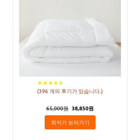
★
★
★
★
★
★
★
★
★
★
(
396
개의 후기가 있습니다.)
65,000원
38,850원
최저가 보러가기