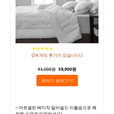
★
★
★
★
★
★
★
★
★
★
(
24
개의 후기가 있습니다.)
93,000원
59,900원
최저가 보러가기
– 마르셀린 베이직 알러쉴드 이불솜으로 쾌
적한 수면을 만끽하세요!