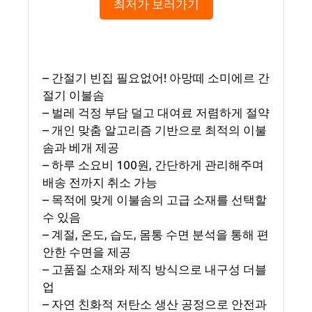
최저가 보러가기
– 간절기 빈집 필요없어! 아망떼 소미에르 간
절기 이불솜
– 벌레 걱정 부담 덜고 대여료 저렴하게 절약
– 개인 맞춤 알고리즘 기반으로 최적의 이불
솜과 베개 제공
– 하루 소요비 100원, 간단하게 관리해주며
배송 전까지 취소 가능
– 목적에 맞게 이불솜의 고급 소재를 선택할
수 있음
– 계절, 온도, 습도, 몸통 수면 분석을 통해 편
안한 수면을 제공
– 고품질 소재와 제직 방식으로 내구성 더블
업
– 자연 친화적 저탄소 생산 공정으로 안전과