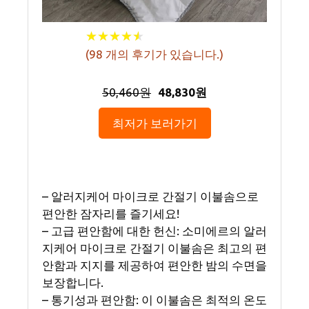
★
★
★
★
★
★
★
★
★
★
(
98
개의 후기가 있습니다.)
50,460원
48,830원
최저가 보러가기
– 알러지케어 마이크로 간절기 이불솜으로
편안한 잠자리를 즐기세요!
– 고급 편안함에 대한 헌신: 소미에르의 알러
지케어 마이크로 간절기 이불솜은 최고의 편
안함과 지지를 제공하여 편안한 밤의 수면을
보장합니다.
– 통기성과 편안함: 이 이불솜은 최적의 온도