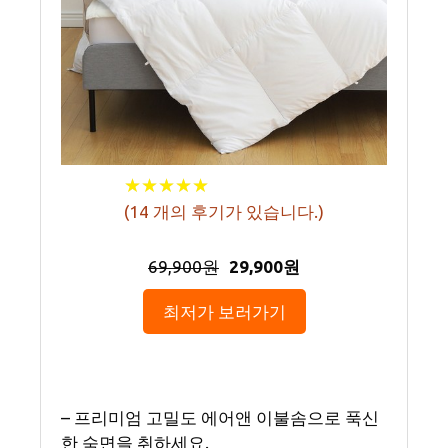
★
★
★
★
★
★
★
★
★
★
(
14
개의 후기가 있습니다.)
69,900원
29,900원
최저가 보러가기
– 프리미엄 고밀도 에어앤 이불솜으로 푹신
한 숙면을 취하세요.