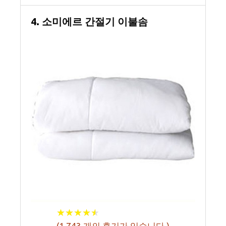
4. 소미에르 간절기 이불솜
★
★
★
★
★
★
★
★
★
★
(
1,743
개의 후기가 있습니다.)