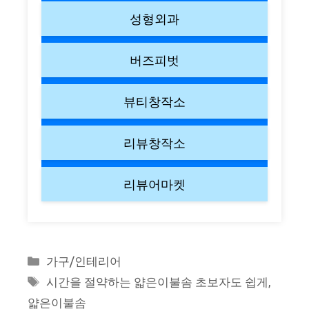
성형외과
버즈피벗
뷰티창작소
리뷰창작소
리뷰어마켓
Categories
가구/인테리어
Tags
시간을 절약하는 얇은이불솜 초보자도 쉽게
,
얇은이불솜