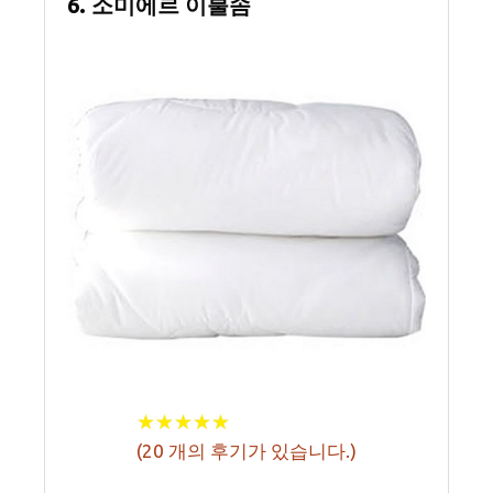
6. 소미에르 이불솜
★
★
★
★
★
★
★
★
★
★
(
20
개의 후기가 있습니다.)